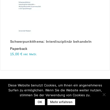
Schwerpunktthema: Interdisziplinär behandeln
Paperback
15,00
€
inkl. MwSt.
Diese Website benutzt Cookies, um Ihnen ein angenehmeres
Surfen zu ermöglichen. Wenn Sie die Website weiter nutzen,
stimmen Sie der Verwendung von Cookies zu.
© 2026 Arbeitsgemeinschaft der Universitätsverlage | powered
OK
Mehr erfahren
by
Allegro Solutions
|
Impressum
|
Datenschutzhinweise