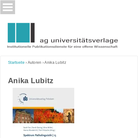
Skip
to
content
Startseite
›
Autoren
›
Anika Lubitz
Anika Lubitz