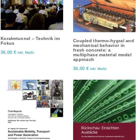
Koralmtunnel – Technik im
Coupled thermo-hygral and
Fokus
mechanical behavior in
fresh concrete: a
36,00
€
inkl. MwSt.
multiphase material model
approach
36,00
€
inkl. MwSt.