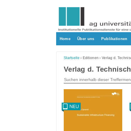
Skip
to
content
Home
Über uns
Publikationen
Startseite
›
Editionen
›
Verlag d. Technis
Verlag d. Technische