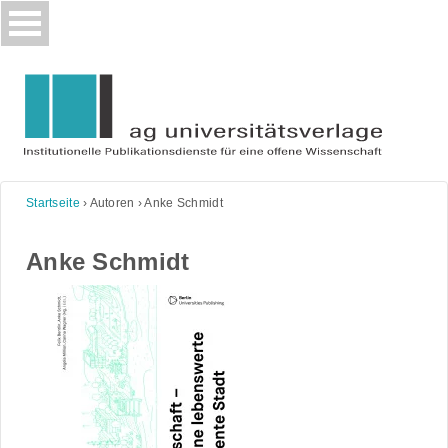
Skip
to
content
Startseite
›
Autoren
›
Anke Schmidt
Anke Schmidt