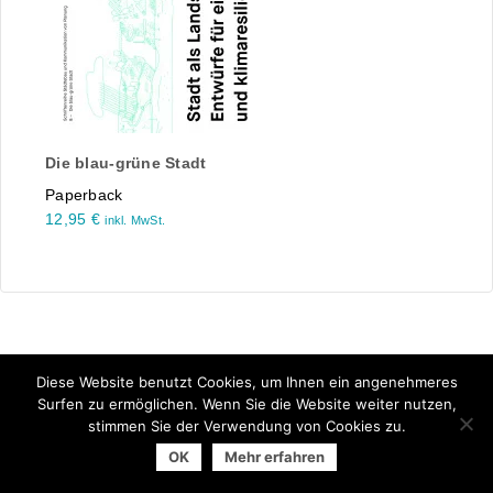
Die blau-grüne Stadt
Paperback
12,95
€
inkl. MwSt.
Diese Website benutzt Cookies, um Ihnen ein angenehmeres
Surfen zu ermöglichen. Wenn Sie die Website weiter nutzen,
stimmen Sie der Verwendung von Cookies zu.
© 2025 Arbeitsgemeinschaft der Universitätsverlage | powered
OK
Mehr erfahren
by
Allegro Solutions
|
Impressum
|
Datenschutzhinweise