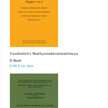
Candrakīrti’s Madhyamakāvatārabhāṣya
E-Book
0,00
€
inkl. MwSt.