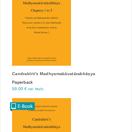
Candrakīrti’s Madhyamakāvatārabhāṣya
Paperback
59,00
€
inkl. MwSt.