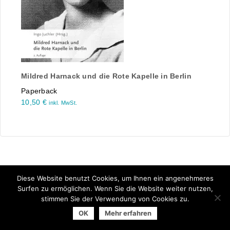
Mildred Harnack und die Rote Kapelle in Berlin
Paperback
10,50
€
inkl. MwSt.
Diese Website benutzt Cookies, um Ihnen ein angenehmeres
Surfen zu ermöglichen. Wenn Sie die Website weiter nutzen,
stimmen Sie der Verwendung von Cookies zu.
© 2026 Arbeitsgemeinschaft der Universitätsverlage | powered
OK
Mehr erfahren
by
Allegro Solutions
|
Impressum
|
Datenschutzhinweise