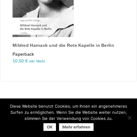
Mildred Harnack und die Rote Kapelle in Berlin
Paperback
10,50
€
inkl. MwSt.
Diese Website benutzt Cookies, um Ihnen ein angenehmeres
Surfen zu ermöglichen. Wenn Sie die Website weiter nutzen,
stimmen Sie der Verwendung von Cookies zu.
© 2026 Arbeitsgemeinschaft der Universitätsverlage | powered
OK
Mehr erfahren
by
Allegro Solutions
|
Impressum
|
Datenschutzhinweise