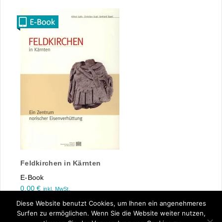
Feldkirchen in Kärnten
E-Book
0,00
€
inkl. MwSt.
Diese Website benutzt Cookies, um Ihnen ein angenehmeres
Surfen zu ermöglichen. Wenn Sie die Website weiter nutzen,