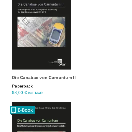
Die Canabae von Carnuntum II
Paperback
98,00
€
inkl. MwSt.