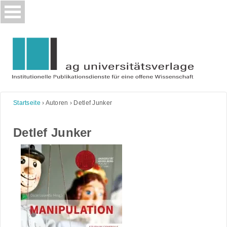
Skip
to
content
Startseite
›
Autoren
›
Detlef Junker
Detlef Junker