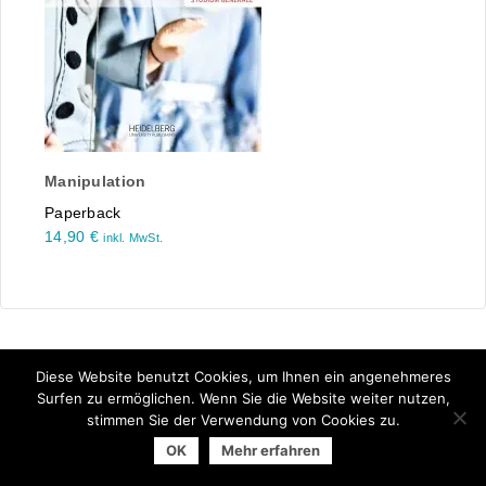
Manipulation
Paperback
14,90
€
inkl. MwSt.
Diese Website benutzt Cookies, um Ihnen ein angenehmeres
Surfen zu ermöglichen. Wenn Sie die Website weiter nutzen,
stimmen Sie der Verwendung von Cookies zu.
© 2025 Arbeitsgemeinschaft der Universitätsverlage | powered
OK
Mehr erfahren
by
Allegro Solutions
|
Impressum
|
Datenschutzhinweise