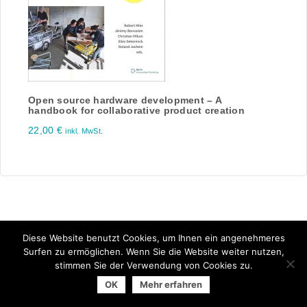
Open source hardware development – A
handbook for collaborative product creation
22,00
€
inkl. MwSt.
Diese Website benutzt Cookies, um Ihnen ein angenehmeres
Surfen zu ermöglichen. Wenn Sie die Website weiter nutzen,
stimmen Sie der Verwendung von Cookies zu.
© 2025 Arbeitsgemeinschaft der Universitätsverlage | powered
OK
Mehr erfahren
by
Allegro Solutions
|
Impressum
|
Datenschutzhinweise