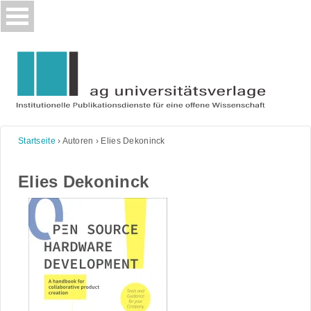
Skip
to
content
Startseite
›
Autoren
›
Elies Dekoninck
Elies Dekoninck