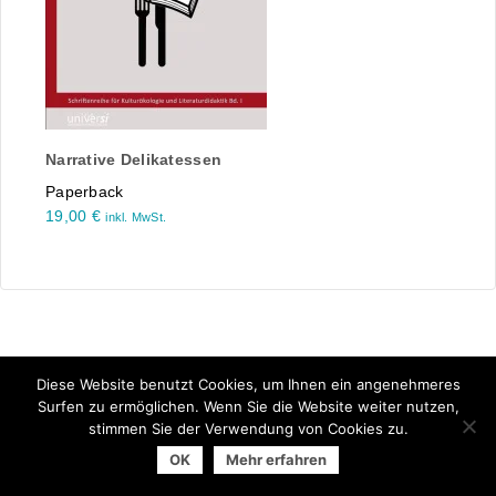
Narrative Delikatessen
Paperback
19,00
€
inkl. MwSt.
Diese Website benutzt Cookies, um Ihnen ein angenehmeres
Surfen zu ermöglichen. Wenn Sie die Website weiter nutzen,
stimmen Sie der Verwendung von Cookies zu.
© 2025 Arbeitsgemeinschaft der Universitätsverlage | powered
OK
Mehr erfahren
by
Allegro Solutions
|
Impressum
|
Datenschutzhinweise