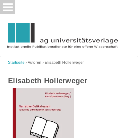
Skip
to
content
Startseite
›
Autoren
›
Elisabeth Hollerweger
Elisabeth Hollerweger