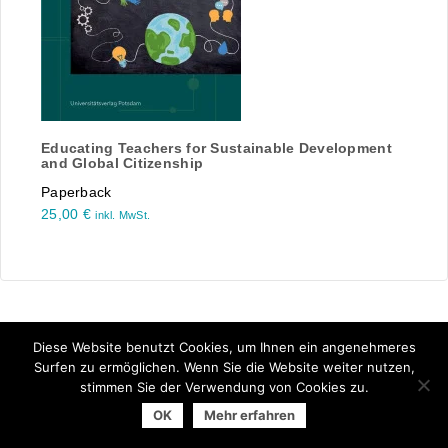
Educating Teachers for Sustainable Development
and Global Citizenship
Paperback
25,00
€
inkl. MwSt.
Diese Website benutzt Cookies, um Ihnen ein angenehmeres
Surfen zu ermöglichen. Wenn Sie die Website weiter nutzen,
stimmen Sie der Verwendung von Cookies zu.
© 2026 Arbeitsgemeinschaft der Universitätsverlage | powered
OK
Mehr erfahren
by
Allegro Solutions
|
Impressum
|
Datenschutzhinweise