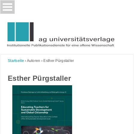
Skip
to
content
Startseite
›
Autoren
›
Esther Pürgstaller
Esther Pürgstaller