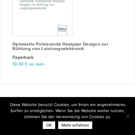
Optimierte Pulsierende Heatpipe Designs zur
Kühlung von Leistungselektronik
Paperback
30,50
€
inkl. MwSt.
Diese Website benutzt Cookies, um Ihnen ein angenehmeres
Surfen zu ermöglichen. Wenn Sie die Website weiter nutzen,
stimmen Sie der Verwendung von Cookies zu.
© 2025 Arbeitsgemeinschaft der Universitätsverlage | powered
OK
Mehr erfahren
by
Allegro Solutions
|
Impressum
|
Datenschutzhinweise