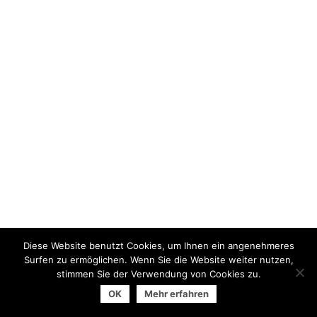
Diese Website benutzt Cookies, um Ihnen ein angenehmeres
Surfen zu ermöglichen. Wenn Sie die Website weiter nutzen,
stimmen Sie der Verwendung von Cookies zu.
© 2026 Arbeitsgemeinschaft der Universitätsverlage | powered
OK
Mehr erfahren
by
Allegro Solutions
|
Impressum
|
Datenschutzhinweise