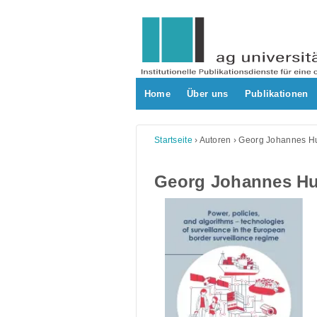
Skip
to
content
Home
Über uns
Publikationen
Startseite
›
Autoren
›
Georg Johannes H
Georg Johannes H