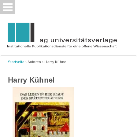
Skip
to
content
Startseite
›
Autoren
›
Harry Kühnel
Harry Kühnel