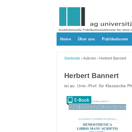
Skip
to
content
Home
Über uns
Publikationen
Startseite
›
Autoren
›
Herbert Bannert
Herbert Bannert
ist ao. Univ.-Prof. für Klassische P