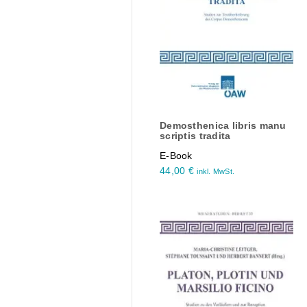
Demosthenica libris manu
scriptis tradita
E-Book
44,00
€
inkl. MwSt.