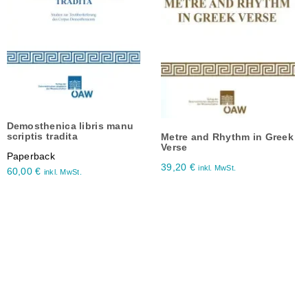
Demosthenica libris manu
scriptis tradita
Metre and Rhythm in Greek
Verse
Paperback
39,20
€
inkl. MwSt.
60,00
€
inkl. MwSt.