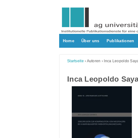
Skip
to
content
Home
Über uns
Publikationen
Startseite
›
Autoren
›
Inca Leopoldo Say
Inca Leopoldo Say