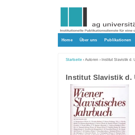
Skip
to
content
Home
Über uns
Publikationen
Startseite
›
Autoren
›
Institut Slavistik d.
Institut Slavistik d