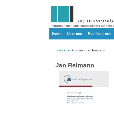
Skip
to
content
Home
Über uns
Publikationen
Startseite
›
Autoren
›
Jan Reimann
Jan Reimann