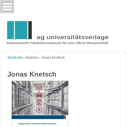
Skip
to
content
Startseite
›
Autoren
›
Jonas Knetsch
Jonas Knetsch