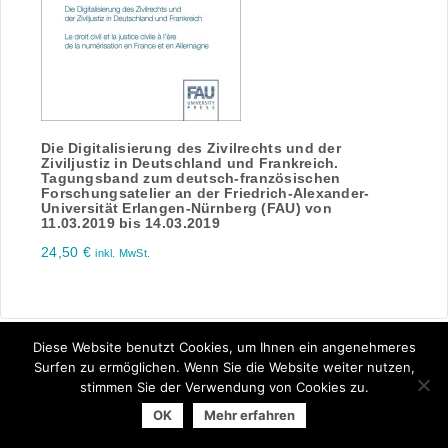
Die Digitalisierung des Zivilrechts und der
Ziviljustiz in Deutschland und Frankreich.
Tagungsband zum deutsch-französischen
Forschungsatelier an der Friedrich-Alexander-
Universität Erlangen-Nürnberg (FAU) von
11.03.2019 bis 14.03.2019
24,50
€
inkl. MwSt.
Diese Website benutzt Cookies, um Ihnen ein angenehmeres
Surfen zu ermöglichen. Wenn Sie die Website weiter nutzen,
stimmen Sie der Verwendung von Cookies zu.
© 2026 Arbeitsgemeinschaft der Universitätsverlage | powered
OK
Mehr erfahren
by
Allegro Solutions
|
Impressum
|
Datenschutzhinweise