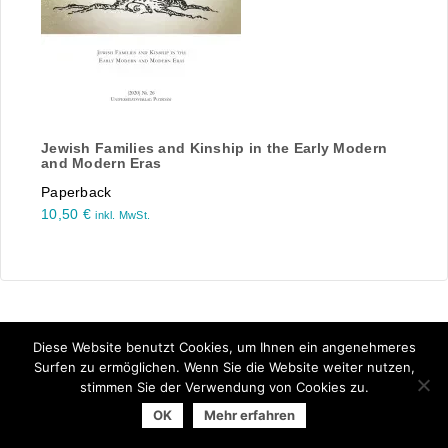
Jewish Families and Kinship in the Early Modern
and Modern Eras
Paperback
10,50
€
inkl. MwSt.
Diese Website benutzt Cookies, um Ihnen ein angenehmeres
Surfen zu ermöglichen. Wenn Sie die Website weiter nutzen,
stimmen Sie der Verwendung von Cookies zu.
© 2026 Arbeitsgemeinschaft der Universitätsverlage | powered
OK
Mehr erfahren
by
Allegro Solutions
|
Impressum
|
Datenschutzhinweise