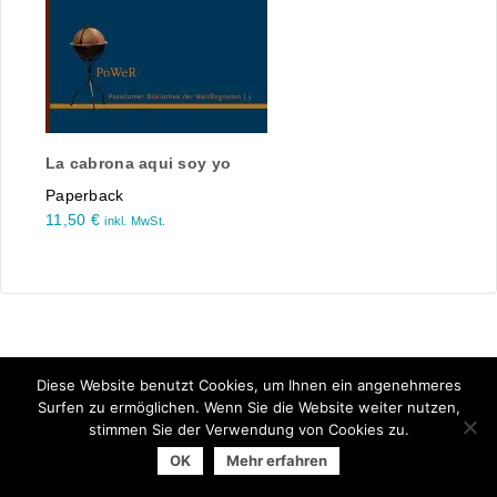
La cabrona aqui soy yo
Paperback
11,50
€
inkl. MwSt.
Diese Website benutzt Cookies, um Ihnen ein angenehmeres
Surfen zu ermöglichen. Wenn Sie die Website weiter nutzen,
stimmen Sie der Verwendung von Cookies zu.
© 2026 Arbeitsgemeinschaft der Universitätsverlage | powered
OK
Mehr erfahren
by
Allegro Solutions
|
Impressum
|
Datenschutzhinweise