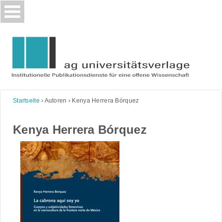
Skip
to
content
Startseite
›
Autoren
›
Kenya Herrera Bórquez
Kenya Herrera Bórquez