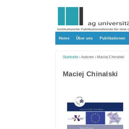
Skip
to
content
Home
Über uns
Publikationen
Startseite
›
Autoren
›
Maciej Chinalski
Maciej Chinalski