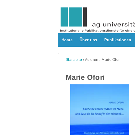
Skip
to
content
Home
Über uns
Publikationen
Startseite
›
Autoren
›
Marie Ofori
Marie Ofori