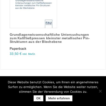
Grundlagenwissenschaftliche Untersuchungen
zum Kaltfließpressen kleinster metallischer Pin-
Strukturen aus der Blechebene
Paperback
33,50
€
inkl. MwSt.
Diese Website benutzt Cookies, um Ihnen ein angenehmeres
Surfen zu ermöglichen. Wenn Sie die Website weiter nutzen,
stimmen Sie der Verwendung von Cookies zu.
© 2026 Arbeitsgemeinschaft der Universitätsverlage | powered
OK
Mehr erfahren
by
Allegro Solutions
|
Impressum
|
Datenschutzhinweise