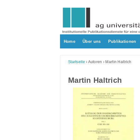
Skip
to
content
Home
Über uns
Publikationen
Startseite
›
Autoren
›
Martin Haltrich
Martin Haltrich