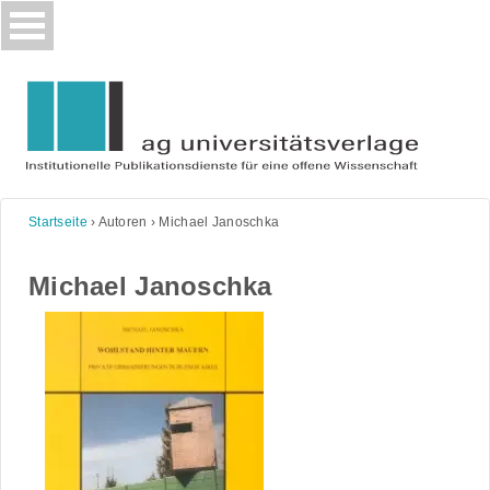
Skip
to
content
Startseite
›
Autoren
›
Michael Janoschka
Michael Janoschka