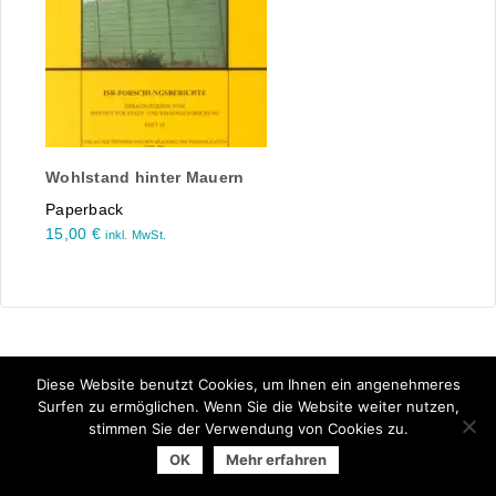
Wohlstand hinter Mauern
Paperback
15,00
€
inkl. MwSt.
Diese Website benutzt Cookies, um Ihnen ein angenehmeres
Surfen zu ermöglichen. Wenn Sie die Website weiter nutzen,
stimmen Sie der Verwendung von Cookies zu.
© 2025 Arbeitsgemeinschaft der Universitätsverlage | powered
OK
Mehr erfahren
by
Allegro Solutions
|
Impressum
|
Datenschutzhinweise