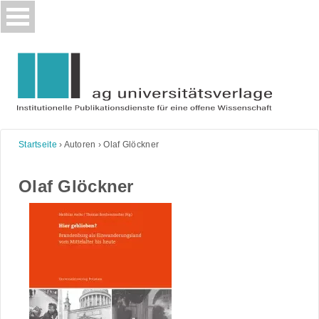
Skip
to
content
Startseite
›
Autoren
›
Olaf Glöckner
Olaf Glöckner