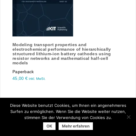
Modeling transport properties and
electrochemical performance of hierarchically
structured lithium-ion battery cathodes using
resistor networks and mathematical half-cell
models
Paperback
45,00
€
inkl. MwSt.
Diese Website benutzt Cookies, um Ihnen ein angenehmeres
Surfen zu ermöglichen. Wenn Sie die Website weiter nutzen,
stimmen Sie der Verwendung von Cookies zu.
© 2026 Arbeitsgemeinschaft der Universitätsverlage | powered
OK
Mehr erfahren
by
Allegro Solutions
|
Impressum
|
Datenschutzhinweise