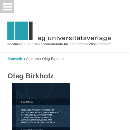
Skip
to
content
Startseite
›
Autoren
›
Oleg Birkholz
Oleg Birkholz