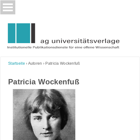
Skip
to
content
Startseite
›
Autoren
›
Patricia Wockenfuß
Patricia Wockenfuß