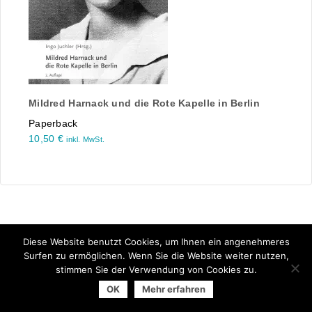
Mildred Harnack und die Rote Kapelle in Berlin
Paperback
10,50
€
inkl. MwSt.
Diese Website benutzt Cookies, um Ihnen ein angenehmeres
Surfen zu ermöglichen. Wenn Sie die Website weiter nutzen,
stimmen Sie der Verwendung von Cookies zu.
© 2026 Arbeitsgemeinschaft der Universitätsverlage | powered
OK
Mehr erfahren
by
Allegro Solutions
|
Impressum
|
Datenschutzhinweise