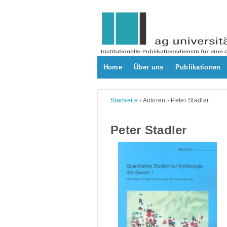
Skip
to
content
Home
Über uns
Publikationen
Startseite
›
Autoren
›
Peter Stadler
Peter Stadler