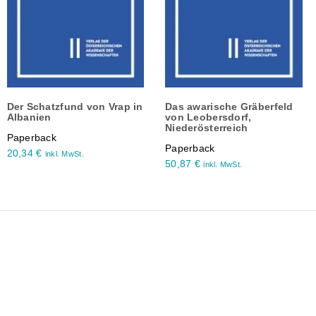
Der Schatzfund von Vrap in
Das awarische Gräberfeld
Albanien
von Leobersdorf,
Niederösterreich
Paperback
Paperback
20,34
€
inkl. MwSt.
50,87
€
inkl. MwSt.