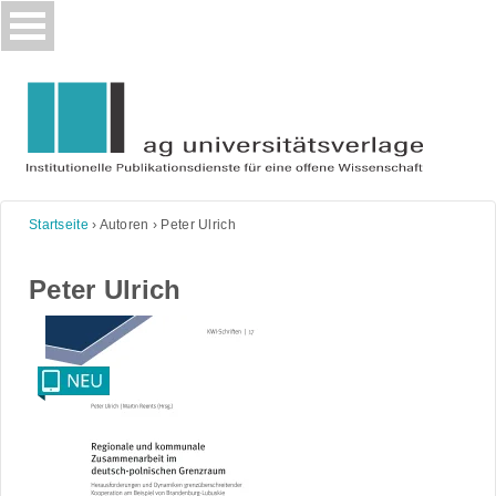
Skip
to
content
Startseite
›
Autoren
›
Peter Ulrich
Peter Ulrich