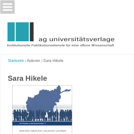
Skip
to
content
Startseite
›
Autoren
›
Sara Hikele
Sara Hikele