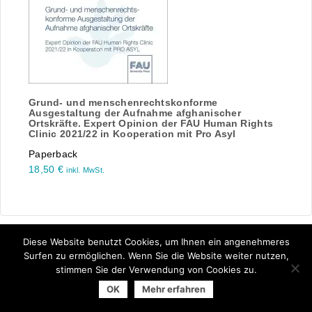
Grund- und menschenrechtskonforme
Ausgestaltung der Aufnahme afghanischer
Ortskräfte. Expert Opinion der FAU Human Rights
Clinic 2021/22 in Kooperation mit Pro Asyl
Paperback
18,50
€
inkl. MwSt.
Diese Website benutzt Cookies, um Ihnen ein angenehmeres
Surfen zu ermöglichen. Wenn Sie die Website weiter nutzen,
stimmen Sie der Verwendung von Cookies zu.
© 2026 Arbeitsgemeinschaft der Universitätsverlage | powered
OK
Mehr erfahren
by
Allegro Solutions
|
Impressum
|
Datenschutzhinweise