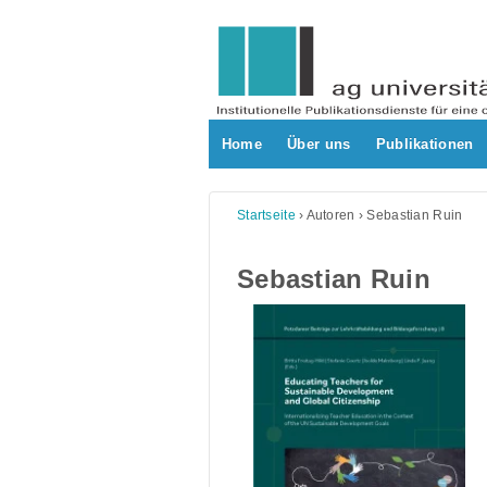
Skip
to
content
Home
Über uns
Publikationen
Startseite
›
Autoren
›
Sebastian Ruin
Sebastian Ruin