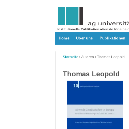
Skip
to
content
Home
Über uns
Publikationen
Startseite
›
Autoren
›
Thomas Leopold
Thomas Leopold