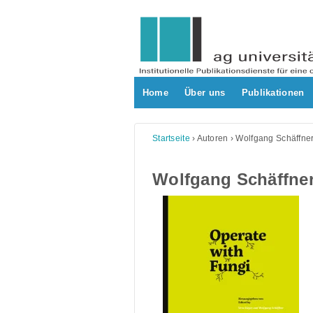
Skip
to
content
Home
Über uns
Publikationen
Startseite
›
Autoren
›
Wolfgang Schäffne
Wolfgang Schäffne