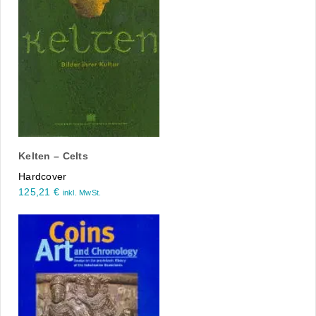
Kelten – Celts
Hardcover
125,21
€
inkl. MwSt.