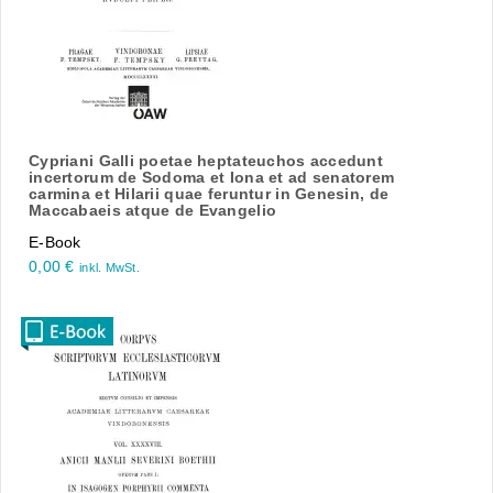
Cypriani Galli poetae heptateuchos accedunt
incertorum de Sodoma et Iona et ad senatorem
carmina et Hilarii quae feruntur in Genesin, de
Maccabaeis atque de Evangelio
E-Book
0,00
€
inkl. MwSt.