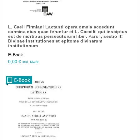
L. Caeli Firmiani Lactanti opera omnia accedunt
carmina eius quae feruntur et L. Caecilii qui insciptus
est de mortibus persecutorum liber. Pars I, sectio II:
Divinae institutiones et epitome divinarum
institutionum
E-Book
0,00
€
inkl. MwSt.