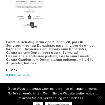
Sancti Aureli Augustini opera, sect. VII, pars III.
Scriptorum contra Donatistas pars III: Liber de unico
baptismo, Breviculus collationis cum Donatistis,
Contra partem Donati post gesta, Sermo ad
Caesariensis ecclesiae plebem, Gesta cum Emerito,
Contra Gaudentium Donatistarum episcopum libri II,
Appendix, Indices
E-Book
0,00
€
inkl. MwSt.
Diese Website benutzt Cookies, um Ihnen ein angenehmeres
1
2
3
4
…
11
12
13
weiter ›
Surfen zu ermöglichen. Wenn Sie die Website weiter nutzen,
stimmen Sie der Verwendung von Cookies zu.
OK
Mehr erfahren
© 2026 Arbeitsgemeinschaft der Universitätsverlage | powered