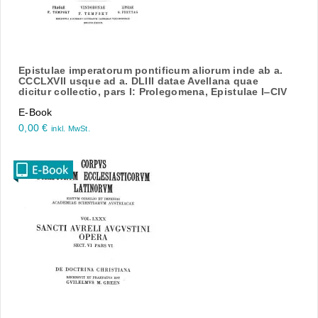
Epistulae imperatorum pontificum aliorum inde ab a.
CCCLXVII usque ad a. DLIII datae Avellana quae
dicitur collectio, pars I: Prolegomena, Epistulae I‒CIV
E-Book
0,00
€
inkl. MwSt.