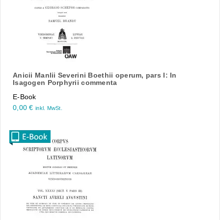
Anicii Manlii Severini Boethii operum, pars I: In
Isagogen Porphyrii commenta
E-Book
0,00
€
inkl. MwSt.