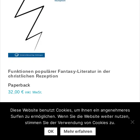
Funktionen populärer Fantasy-Literatur in der
christlichen Rezeption
Paperback
32,00
€
inkl. MwSt.
Diese Website benutzt Cookies, um Ihnen ein angenehmeres
1
2
weiter ›
Surfen zu ermöglichen. Wenn Sie die Website weiter nutzen,
stimmen Sie der Verwendung von Cookies zu.
OK
Mehr erfahren
© 2026 Arbeitsgemeinschaft der Universitätsverlage | powered
by
Allegro Solutions
|
Impressum
|
Datenschutzhinweise