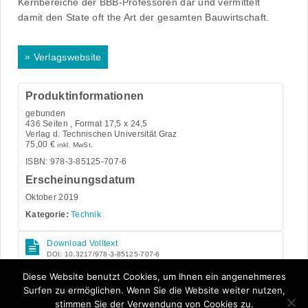
Kernbereiche der BBB-Professoren dar und vermittelt
damit den State oft the Art der gesamten Bauwirtschaft.
»
Verlagswebsite
Produktinformationen
gebunden
436
Seiten , Format 17,5 x 24,5
Verlag d. Technischen Universität Graz
75,00
€
inkl. MwSt.
ISBN: 978-3-85125-707-6
Erscheinungsdatum
Oktober 2019
Kategorie:
Technik
Download Volltext
DOI: 10.3217/978-3-85125-707-6
Open Access
Diese Website benutzt Cookies, um Ihnen ein angenehmeres
Surfen zu ermöglichen. Wenn Sie die Website weiter nutzen,
stimmen Sie der Verwendung von Cookies zu.