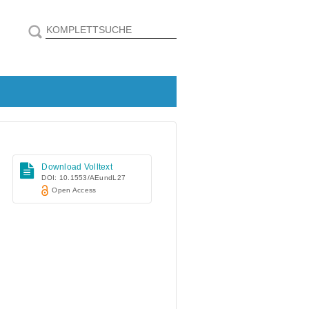
Download Volltext
DOI: 10.1553/AEundL27
Open Access