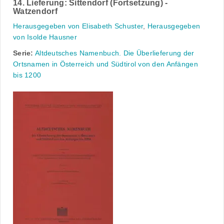
14. Lieferung: Sittendorf (Fortsetzung) -
Watzendorf
Herausgegeben von Elisabeth Schuster
,
Herausgegeben
von Isolde Hausner
Serie:
Altdeutsches Namenbuch. Die Überlieferung der
Ortsnamen in Österreich und Südtirol von den Anfängen
bis 1200