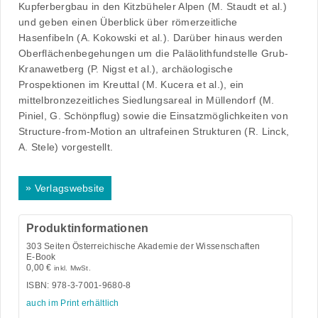
Kupferbergbau in den Kitzbüheler Alpen (M. Staudt et al.)
und geben einen Überblick über römerzeitliche
Hasenfibeln (A. Kokowski et al.). Darüber hinaus werden
Oberflächenbegehungen um die Paläolithfundstelle Grub-
Kranawetberg (P. Nigst et al.), archäologische
Prospektionen im Kreuttal (M. Kucera et al.), ein
mittelbronzezeitliches Siedlungsareal in Müllendorf (M.
Piniel, G. Schönpflug) sowie die Einsatzmöglichkeiten von
Structure-from-Motion an ultrafeinen Strukturen (R. Linck,
A. Stele) vorgestellt.
»
Verlagswebsite
Produktinformationen
303
Seiten Österreichische Akademie der Wissenschaften
E-Book
0,00
€
inkl. MwSt.
ISBN: 978-3-7001-9680-8
auch im Print erhältlich