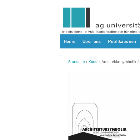
Skip
to
content
Home
Über uns
Publikationen
Startseite
›
Kunst
›
Architektursymbolik /