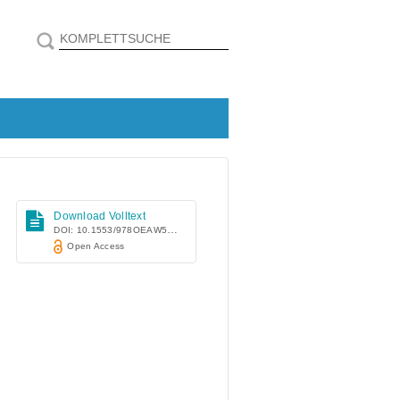
Download Volltext
DOI: 10.1553/978OEAW52248
Open Access