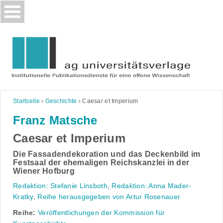
Skip
to
content
Startseite
›
Geschichte
›
Caesar et Imperium
Franz Matsche
Caesar et Imperium
Die Fassadendekoration und das Deckenbild im
Festsaal der ehemaligen Reichskanzlei in der
Wiener Hofburg
Redaktion: Stefanie Linsboth
,
Redaktion: Anna Mader-
Kratky
,
Reihe herausgegeben von Artur Rosenauer
Reihe:
Veröffentlichungen der Kommission für