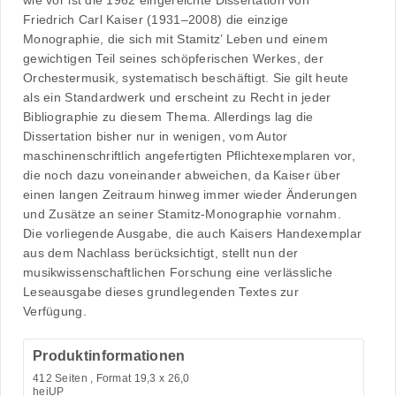
wie vor ist die 1962 eingereichte Dissertation von
Friedrich Carl Kaiser (1931–2008) die einzige
Monographie, die sich mit Stamitz’ Leben und einem
gewichtigen Teil seines schöpferischen Werkes, der
Orchestermusik, systematisch beschäftigt. Sie gilt heute
als ein Standardwerk und erscheint zu Recht in jeder
Bibliographie zu diesem Thema. Allerdings lag die
Dissertation bisher nur in wenigen, vom Autor
maschinenschriftlich angefertigten Pflichtexemplaren vor,
die noch dazu voneinander abweichen, da Kaiser über
einen langen Zeitraum hinweg immer wieder Änderungen
und Zusätze an seiner Stamitz-Monographie vornahm.
Die vorliegende Ausgabe, die auch Kaisers Handexemplar
aus dem Nachlass berücksichtigt, stellt nun der
musikwissenschaftlichen Forschung eine verlässliche
Leseausgabe dieses grundlegenden Textes zur
Verfügung.
Produktinformationen
412
Seiten , Format 19,3 x 26,0
heiUP