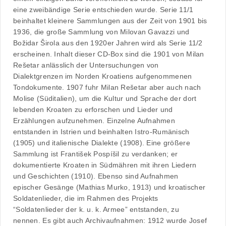
eine zweibändige Serie entschieden wurde. Serie 11/1
beinhaltet kleinere Sammlungen aus der Zeit von 1901 bis
1936, die große Sammlung von Milovan Gavazzi und
Božidar Širola aus den 1920er Jahren wird als Serie 11/2
erscheinen. Inhalt dieser CD-Box sind die 1901 von Milan
Rešetar anlässlich der Untersuchungen von
Dialektgrenzen im Norden Kroatiens aufgenommenen
Tondokumente. 1907 fuhr Milan Rešetar aber auch nach
Molise (Süditalien), um die Kultur und Sprache der dort
lebenden Kroaten zu erforschen und Lieder und
Erzählungen aufzunehmen. Einzelne Aufnahmen
entstanden in Istrien und beinhalten Istro-Rumänisch
(1905) und italienische Dialekte (1908). Eine größere
Sammlung ist František Pospíšil zu verdanken; er
dokumentierte Kroaten in Südmähren mit ihren Liedern
und Geschichten (1910). Ebenso sind Aufnahmen
epischer Gesänge (Mathias Murko, 1913) und kroatischer
Soldatenlieder, die im Rahmen des Projekts
“Soldatenlieder der k. u. k. Armee” entstanden, zu
nennen. Es gibt auch Archivaufnahmen: 1912 wurde Josef