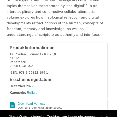
of “the digital“? And how are theological concepts and
topics themselves transformed by “the digital“? In an
interdisciplinary and constructive collaboration, this
volume explores how theological reflection and digital
developments refract notions of the human, concepts of
freedom, memory and knowledge, as well as
understandings of scripture as authority and interface.
Produktinformationen
196
Seiten , Format 17,6 x 25,0
heiUP
Paperback
29,90
€
inkl. MwSt.
ISBN: 978-3-96822-199-1
Erscheinungsdatum
Dezember 2022
Kategorie:
Religion
Download Volltext
DOI: 10.17885/heiup.czeth.2020.3
Open Access
Diese Website benutzt Cookies, um Ihnen ein angenehmeres