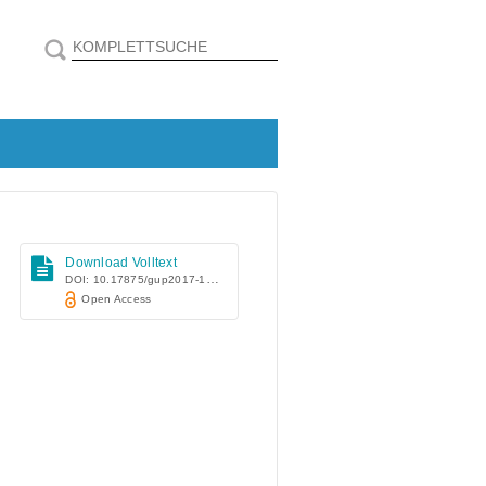
Download Volltext
DOI: 10.17875/gup2017-1014
Open Access